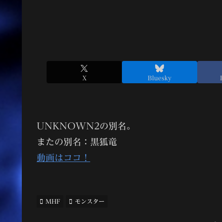
X
Bluesky
UNKNOWN2の別名。
またの別名：黒狐竜
動画はココ！
MHF
モンスター