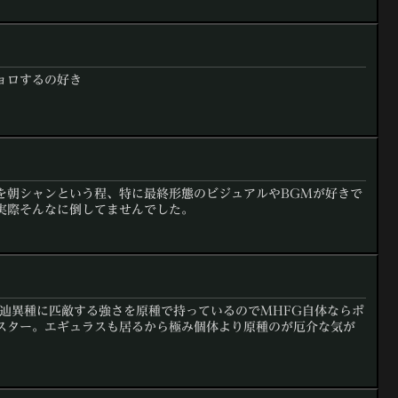
ョロするの好き
を朝シャンという程、特に最終形態のビジュアルやBGMが好きで
実際そんなに倒してませんでした。
。辿異種に匹敵する強さを原種で持っているのでMHFG自体ならポ
スター。エギュラスも居るから極み個体より原種のが厄介な気が