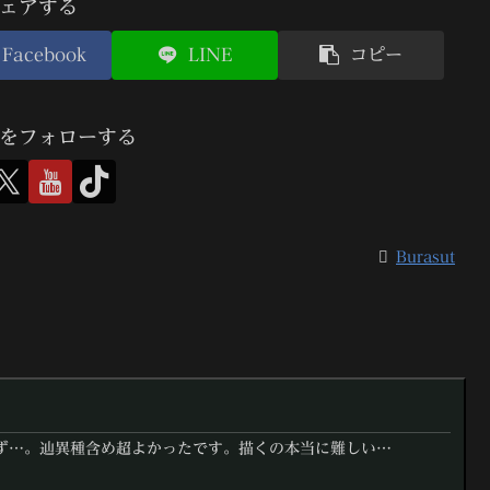
ェアする
Facebook
LINE
コピー
utをフォローする
Burasut
ず…。辿異種含め超よかったです。描くの本当に難しい…