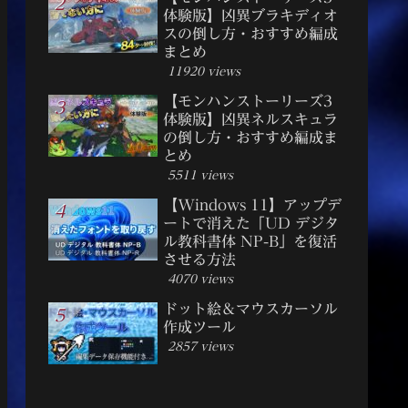
体験版】凶異ブラキディオ
スの倒し方・おすすめ編成
まとめ
11920 views
【モンハンストーリーズ3
体験版】凶異ネルスキュラ
の倒し方・おすすめ編成ま
とめ
5511 views
【Windows 11】アップデ
ートで消えた「UD デジタ
ル教科書体 NP-B」を復活
させる方法
4070 views
ドット絵＆マウスカーソル
作成ツール
2857 views