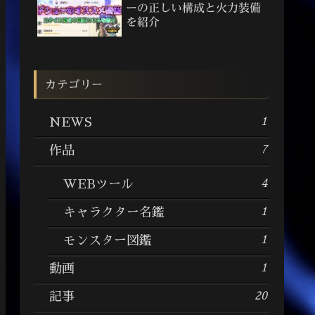
ーの正しい構成と火力装備
を紹介
カテゴリー
1
NEWS
7
作品
4
WEBツール
1
キャラクター名鑑
1
モンスター図鑑
1
動画
20
記事