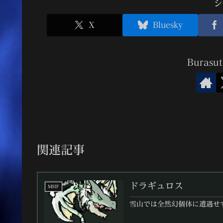
シ
X
Bluesky
Buras
関連記事
ドラギュロス
MHF
雪山では全然幻個体に遭遇せ