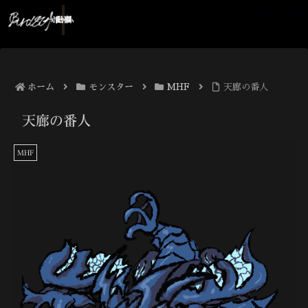
ホーム
記事
動画
ホーム
モンスター
MHF
天廊の番人
天廊の番人
MHF