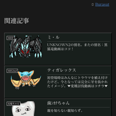
Burasut
関連記事
ミ・ル
MHF
UNKNOWN2の別名。またの別名：黒
狐竜動画はココ！
ティガレックス
MH2nd
初登場時はみんなにトラウマを植え付け
たけど、今となっては完全に牙を抜かれ
たイメージ。▼変種討伐動画はコチラ▼
歯ﾝｶｸちゃん
幻覚ちゃん
親を知らない親知らず。