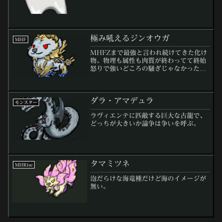
極み吼えるジンオウガ
MHF
MHFZまで最強と言われ続けてきた化け
物。物理も属性も肉質が終わってて終始
怒りで強いどころの騒ぎじゃなかった。
▼た、倒せますよ？▼
ダラ・アマデュラ
モンスター
ラヴィエンテに匹敵する巨大な古龍で、
どっちが大きいか論争は争いを呼ぶ。
タマミツネ
MHRise
泡だらけな海竜種だけど海のイメージが
無い。