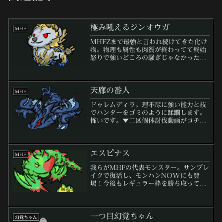
極み吼えるジンオウガ
MHF
MHFZまで最強と言われ続けてきた化け
物。物理も属性も肉質が終わってて終始
怒りで強いどころの騒ぎじゃなかった。
▼た、倒せますよ？▼
天廊の番人
MHF
ドゥレムディラ。理不尽に強い能力と技
でハンターをゴミのように蹂躙します。
怖いです。▼二区個体討伐動画がコチラ
▼
エスピナス
MHF
我らがMHFの代表モンスター。サンブレ
イクで復活し、モンハンNOWにも登
場！今後もレギュラー枠を勝ち取ってく
ださい。▼サンブレイクのエスピナス狩
り方解説▼
一つ目幻覚ちゃん
幻覚ちゃん