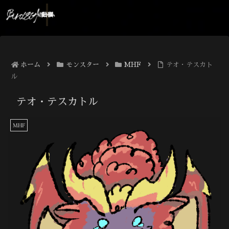
ホーム
記事
動画
ホーム
モンスター
MHF
テオ・テスカト
ル
テオ・テスカトル
MHF