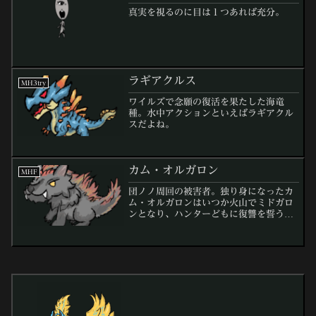
真実を視るのに目は１つあれば充分。
ラギアクルス
MH3try
ワイルズで念願の復活を果たした海竜
種。水中アクションといえばラギアクル
スだよね。
カム・オルガロン
MHF
団ノノ周回の被害者。独り身になったカ
ム・オルガロンはいつか火山でミドガロ
ンとなり、ハンターどもに復讐を誓うの
だった。