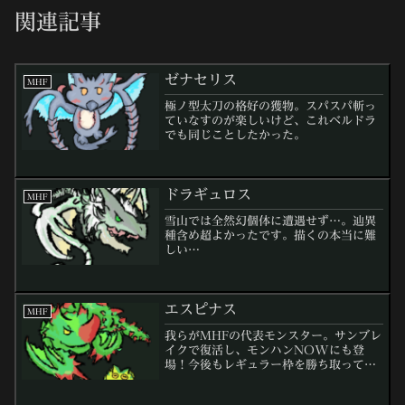
関連記事
ゼナセリス
MHF
極ノ型太刀の格好の獲物。スパスパ斬っ
ていなすのが楽しいけど、これベルドラ
でも同じことしたかった。
ドラギュロス
MHF
雪山では全然幻個体に遭遇せず…。辿異
種含め超よかったです。描くの本当に難
しい…
エスピナス
MHF
我らがMHFの代表モンスター。サンブレ
イクで復活し、モンハンNOWにも登
場！今後もレギュラー枠を勝ち取ってく
ださい。▼サンブレイクのエスピナス狩
り方解説▼