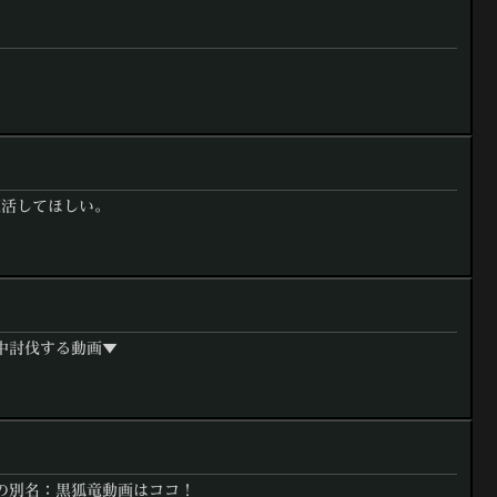
復活してほしい。
中討伐する動画▼
たの別名：黒狐竜動画はココ！