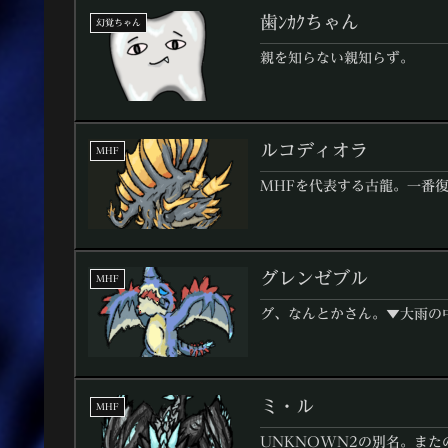
歯ﾝｶｸちゃん
幻覚ちゃん
親を知らない親知らず。
ルコディオラ
MHF
MHFを代表する古龍。一番
グレンゼブル
MHF
グ、なんとかさん。▼大雨の
ミ・ル
MHF
UNKNOWN2の別名。ま