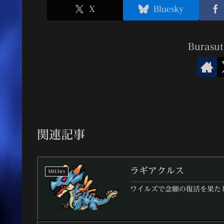
X
Bluesky
Buras
関連記事
ラギアクルス
MH3try
ワイルズで念願の復活を果た