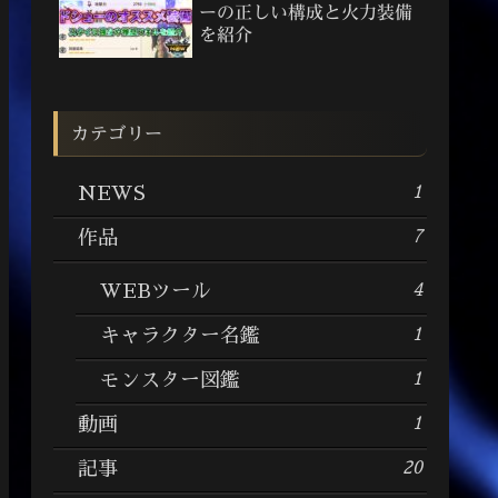
ーの正しい構成と火力装備
を紹介
カテゴリー
1
NEWS
7
作品
4
WEBツール
1
キャラクター名鑑
1
モンスター図鑑
1
動画
20
記事